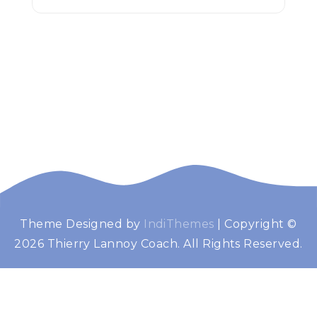
Theme Designed by
IndiThemes
|
Copyright ©
Thierry Lannoy
Booster de performance
2026 Thierry Lannoy Coach. All Rights Reserved.
Coach