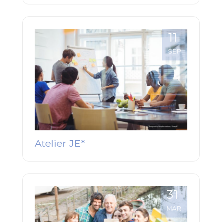
11
SEP
Atelier JE*
31
MAR