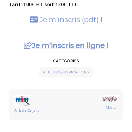
Tarif: 100€ HT soit 120€ TTC
Je m’inscris (pdf) !
Je m’inscris en ligne !
CATEGORIES
ATELIERS/FORMATIONS
Navigation
de
Mieux
ATELIERS JE*
l’article
communiquer
n° 1 –
au bureau
Maîtrisez vos