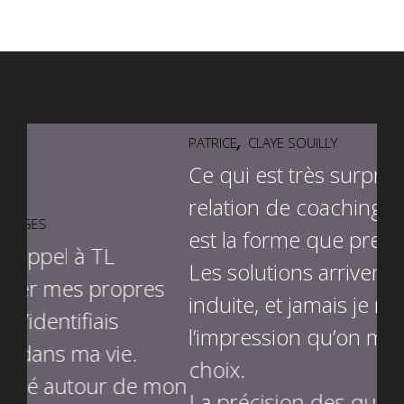
,
PATRICE
CLAYE SOUILLY
Ce qui est très surprenant dans la
relation de coaching avec Thierry,
ALE
est la forme que prend le résultat.
A l
Les solutions arrivent de manière
s
bes
induite, et jamais je n’ai eu
à 
l’impression qu’on m’ait imposé un
ob
choix.
mon
fo
La précision des questions de