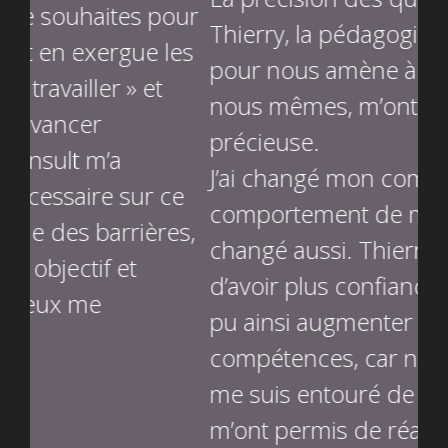
ur
C’
Thierry, la pédagogie qu’il utilise
es
a 
pour nous amène à réfléchir sur
me
nous mêmes, m’ont été d’une aide
flu
précieuse.
no
J’ai changé mon comportement, et le
e
d’
comportement de mon entourage a
s,
On
changé aussi. Thierry m’a permis
ob
d’avoir plus confiance en moi et j’ai
CA
pu ainsi augmenter mes
am
compétences, car naturellement je
d’
me suis entouré de personnes qui
et
m’ont permis de réaliser cet objectif.
app