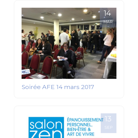
14
MAR
Soirée AFE 14 mars 2017
13
SEP