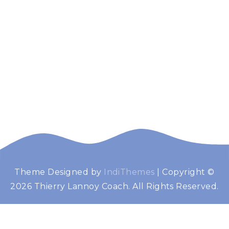
Theme Designed by
IndiThemes
|
Copyright ©
Thierry Lannoy
Booster de performance
2026 Thierry Lannoy Coach. All Rights Reserved.
Coach