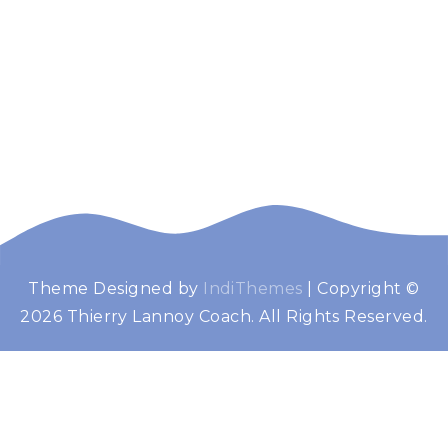
Theme Designed by
IndiThemes
|
Copyright ©
Thierry Lannoy
Booster de performance
2026 Thierry Lannoy Coach. All Rights Reserved.
Coach