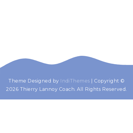
Theme Designed by
IndiThemes
|
Copyright ©
Thierry Lannoy
Booster de performance
2026 Thierry Lannoy Coach. All Rights Reserved.
Coach