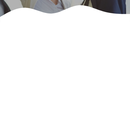
Quelle est la différence entre vous et vos
concurrents ?
Ce sont les Humains qui composent votre
entreprise, votre valeur ajoutée se trouve
chez vos collaborateurs
.
Le coaching de dirigeant s’adresse
aux
manager
qui souhaitent réussir, vous serez
accompagnés sur une période définie, cela
vous permettra d’obtenir des résultats
concrets et mesurables.