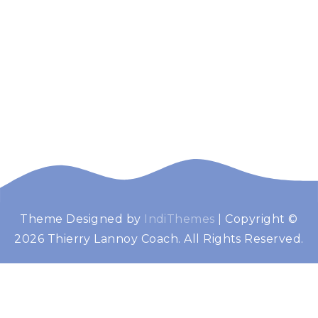
Theme Designed by
IndiThemes
|
Copyright ©
Thierry Lannoy
Booster de performance
2026 Thierry Lannoy Coach. All Rights Reserved.
Coach