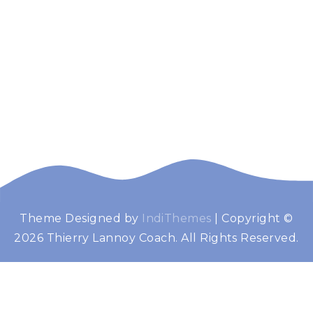
Theme Designed by
IndiThemes
|
Copyright ©
Thierry Lannoy
Booster de performance
2026 Thierry Lannoy Coach. All Rights Reserved.
Coach