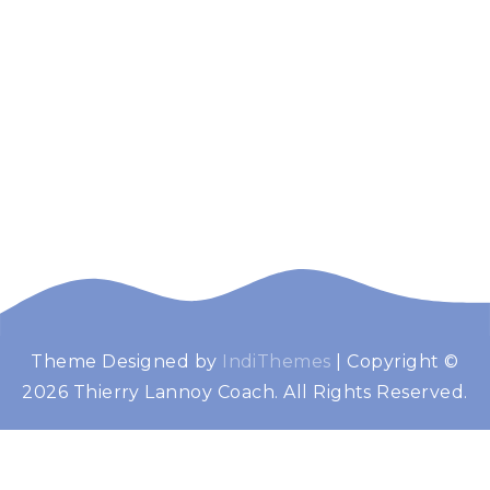
Theme Designed by
IndiThemes
|
Copyright ©
Thierry Lannoy
Booster de performance
2026 Thierry Lannoy Coach. All Rights Reserved.
Coach